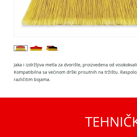
Jaka i izdržljiva metla za dvorište, proizvedena od visokokval
Kompatibilna sa većinom drški prisutnih na tržištu. Raspolo
različitim bojama.
TEHNIČ