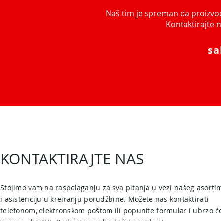
Naš tim je spreman da proizvod
Kontaktirajte n
sa
KONTAKTIRAJTE NAS
Stojimo vam na raspolaganju za sva pitanja u vezi našeg asort
i asistenciju u kreiranju porudžbine. Možete nas kontaktirati
telefonom, elektronskom poštom ili popunite formular i ubrzo 